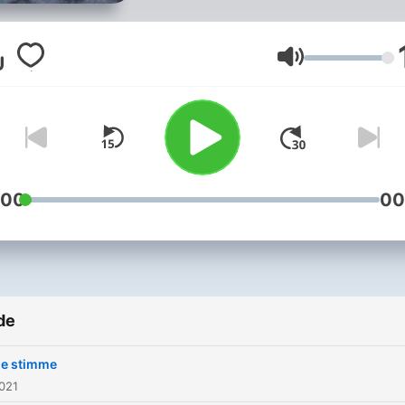
Volum
:00
00
de
e stimme
021