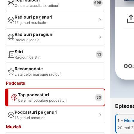
695
Cele mai ascultate radiouri
Radiouri pe genuri
15 genuri muzicale
Radiouri pe regiuni
Radiouri locale
Știri
13
Radiouri de știri
00
Recomandate
Lista celor mai bune radiouri
Podcasts
Top podcasturi
50
Cele mai populare podcasturi
Episoa
Podcasturi pe genuri
18 genuri tematice
-
1
Mein
Muzică
20 mai 2