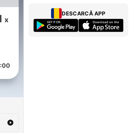
DESCARCĂ APP
1
x
:00