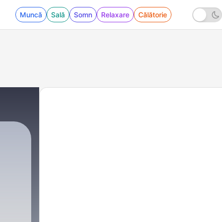
Muncă
Sală
Somn
Relaxare
Călătorie