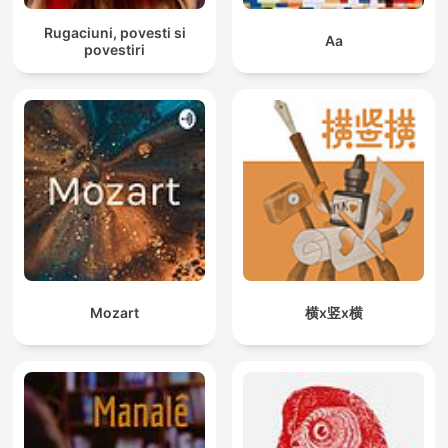
Rugaciuni, povesti si
Aa
povestiri
Mozart
横x竖x横