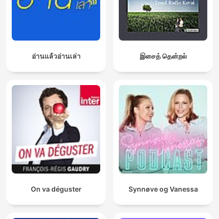
อ่านแล้วอ่านเล่า
இசைத் தென்றல்
On va déguster
Synnøve og Vanessa