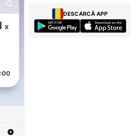
cus"
DESCARCĂ APP
1
x
is
:00