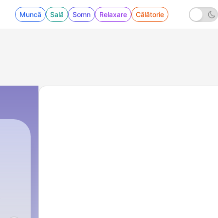
Muncă
Sală
Somn
Relaxare
Călătorie
487 - Fabienne Becker-Stoll: Bedürfnisorientie
t