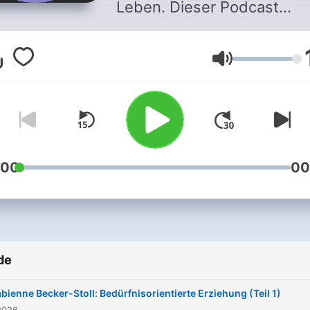
Leben. Dieser Podcast
begleitet die Sendung "Fo
von ORF Radio Vorarlberg,
Volum
jeden Samstag von 13.00 b
14.00 Uhr.
:00
00
de
bienne Becker-Stoll: Bedürfnisorientierte Erziehung (Teil 1)