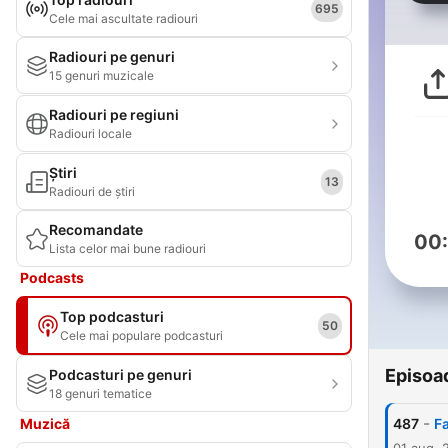
695
Cele mai ascultate radiouri
Radiouri pe genuri
15 genuri muzicale
Radiouri pe regiuni
Radiouri locale
Știri
13
Radiouri de știri
Recomandate
00
Lista celor mai bune radiouri
Podcasts
Top podcasturi
50
Cele mai populare podcasturi
Episoa
Podcasturi pe genuri
18 genuri tematice
-
Muzică
487
Fa