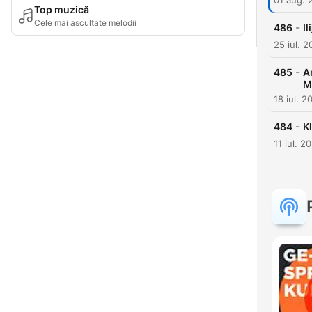
01 aug. 
Top muzică
Cele mai ascultate melodii
-
486
Il
25 iul. 
-
485
A
M
18 iul. 2
-
484
K
11 iul. 2