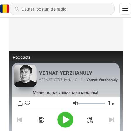
Podcasts
YERNAT YERZHANULY
YERNAT YERZHANULY
|
1 - Yernat Yerzhanuly
Менің подкастыма қош келдіңіз!
1
x
Volum