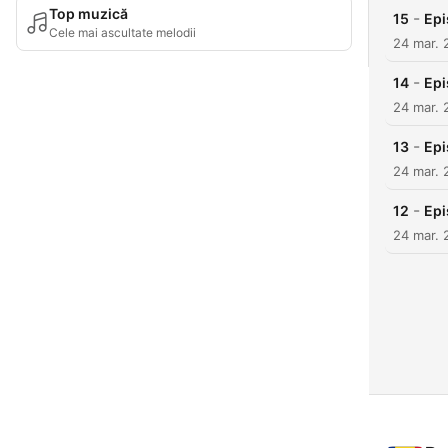
Top muzică
-
15
Epi
Cele mai ascultate melodii
24 mar. 
-
14
Epi
24 mar. 
-
13
Epi
24 mar. 
-
12
Epi
24 mar. 