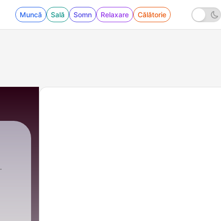
Muncă
Sală
Somn
Relaxare
Călătorie