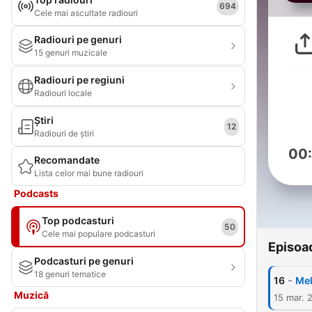
694
Cele mai ascultate radiouri
Radiouri pe genuri
15 genuri muzicale
Radiouri pe regiuni
Radiouri locale
Știri
12
Radiouri de știri
00
Recomandate
Lista celor mai bune radiouri
Podcasts
Top podcasturi
50
Cele mai populare podcasturi
Episoa
Podcasturi pe genuri
18 genuri tematice
-
16
Mel
Muzică
15 mar. 