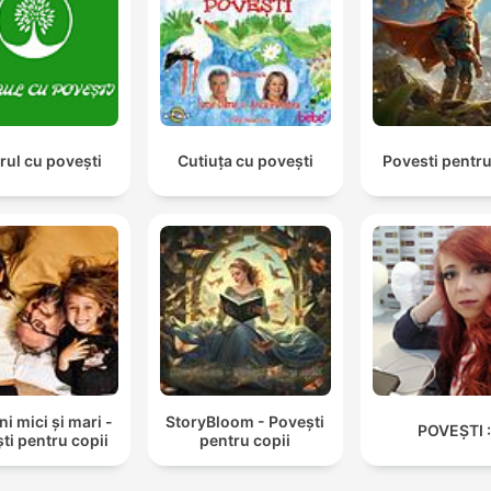
rul cu povești
Cutiuța cu povești
Povesti pentru
 mici și mari -
StoryBloom - Povești
POVEȘTI :
ti pentru copii
pentru copii