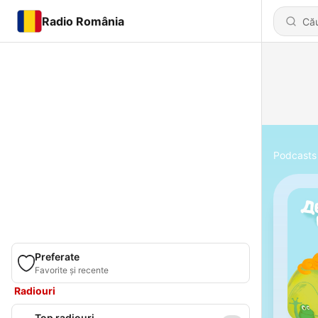
Radio România
Podcasts
Preferate
Favorite și recente
Radiouri
Top radiouri