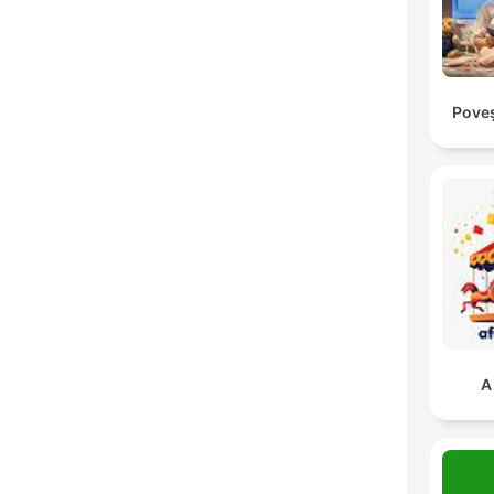
Poveș
A