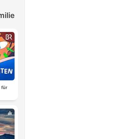
milie
 für