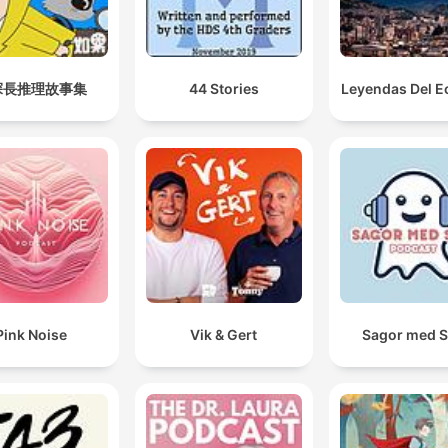
探長推理故事集
44 Stories
Leyendas Del E
Pink Noise
Vik & Gert
Sagor med 