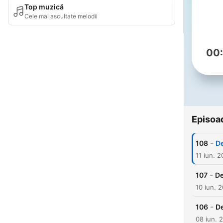
Top muzică
Cele mai ascultate melodii
00
Episoa
-
108
De
11 iun. 
-
107
De
10 iun. 
-
106
De
08 iun. 