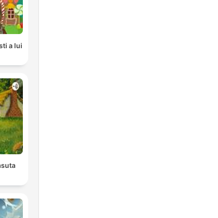
i a lui
asuta
r