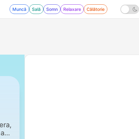
Muncă
Sală
Somn
Relaxare
Călătorie
108 - Dečiji budilnik: Gavran i lija 2 - 11.06.202
era,
na