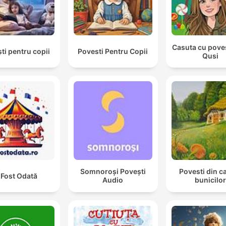
Casuta cu povest
ti pentru copii
Povesti Pentru Copii
Qusi
Somnoroși Povești
Povesti din c
 Fost Odată
Audio
bunicilo