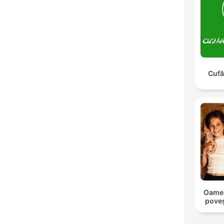
Cufă
Oameni
poveș