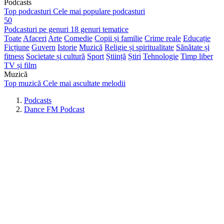
Podcasts
Top podcasturi
Cele mai populare podcasturi
50
Podcasturi pe genuri
18 genuri tematice
Toate
Afaceri
Arte
Comedie
Copii și familie
Crime reale
Educație
Ficțiune
Guvern
Istorie
Muzică
Religie și spiritualitate
Sănătate și
fitness
Societate și cultură
Sport
Știință
Știri
Tehnologie
Timp liber
TV și film
Muzică
Top muzică
Cele mai ascultate melodii
Podcasts
Dance FM Podcast