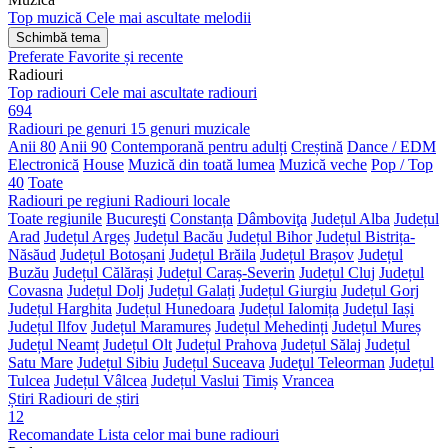
Top muzică
Cele mai ascultate melodii
Schimbă tema
Preferate
Favorite și recente
Radiouri
Top radiouri
Cele mai ascultate radiouri
694
Radiouri pe genuri
15 genuri muzicale
Anii 80
Anii 90
Contemporană pentru adulți
Creștină
Dance / EDM
Electronică
House
Muzică din toată lumea
Muzică veche
Pop / Top
40
Toate
Radiouri pe regiuni
Radiouri locale
Toate regiunile
Bucureşti
Constanța
Dâmboviţa
Județul Alba
Județul
Arad
Județul Argeș
Județul Bacău
Județul Bihor
Județul Bistrița-
Năsăud
Județul Botoșani
Județul Brăila
Județul Brașov
Județul
Buzău
Județul Călărași
Județul Caraș-Severin
Județul Cluj
Județul
Covasna
Județul Dolj
Județul Galați
Județul Giurgiu
Județul Gorj
Județul Harghita
Județul Hunedoara
Județul Ialomița
Județul Iași
Județul Ilfov
Județul Maramureș
Județul Mehedinți
Județul Mureș
Județul Neamț
Județul Olt
Județul Prahova
Județul Sălaj
Județul
Satu Mare
Județul Sibiu
Județul Suceava
Judeţul Teleorman
Județul
Tulcea
Județul Vâlcea
Județul Vaslui
Timiș
Vrancea
Știri
Radiouri de știri
12
Recomandate
Lista celor mai bune radiouri