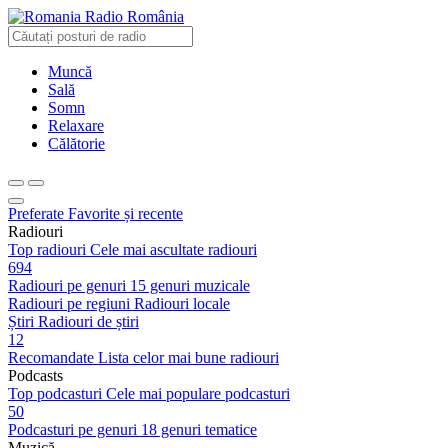
Radio România
Muncă
Sală
Somn
Relaxare
Călătorie
Preferate
Favorite și recente
Radiouri
Top radiouri
Cele mai ascultate radiouri
694
Radiouri pe genuri
15 genuri muzicale
Radiouri pe regiuni
Radiouri locale
Știri
Radiouri de știri
12
Recomandate
Lista celor mai bune radiouri
Podcasts
Top podcasturi
Cele mai populare podcasturi
50
Podcasturi pe genuri
18 genuri tematice
Muzică