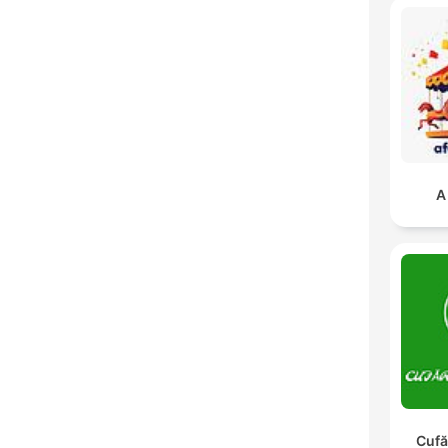
A
Cufă