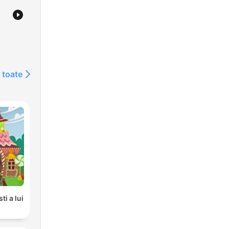
 toate
i a lui