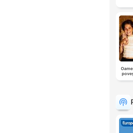
Oameni
poveș