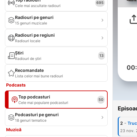
695
Cele mai ascultate radiouri
Radiouri pe genuri
15 genuri muzicale
Radiouri pe regiuni
Radiouri locale
Știri
13
Radiouri de știri
00
Recomandate
Lista celor mai bune radiouri
Podcasts
Top podcasturi
50
Cele mai populare podcasturi
Episoa
Podcasturi pe genuri
18 genuri tematice
-
2
Tru
Muzică
23 nov.