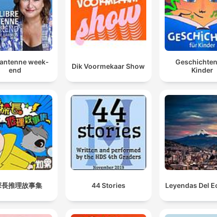
 antenne week-
Geschichten
Dik Voormekaar Show
end
Kinder
探長推理故事集
44 Stories
Leyendas Del E