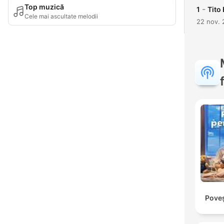
Top muzică
-
1
Tito 
Cele mai ascultate melodii
22 nov.
Poveș