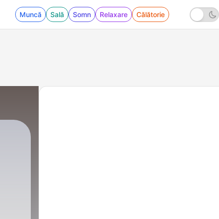
Muncă
Sală
Somn
Relaxare
Călătorie