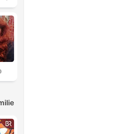
)
milie