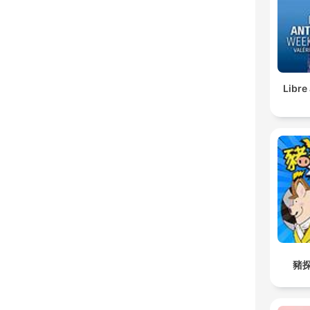
Libre
豬