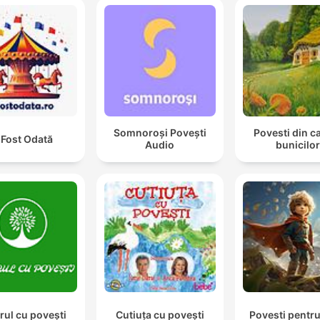
Somnoroși Povești
Povesti din c
 Fost Odată
Audio
bunicilo
rul cu povești
Cutiuța cu povești
Povesti pentru