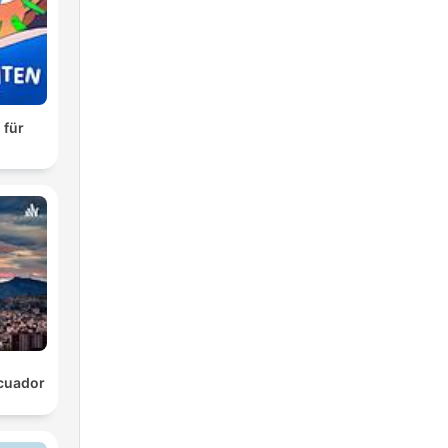
 für
cuador