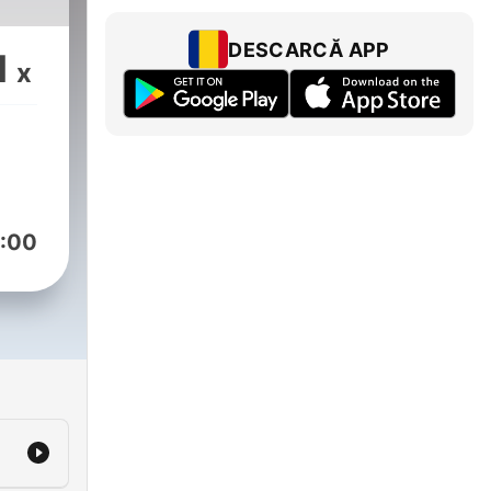
DESCARCĂ APP
1
x
:00