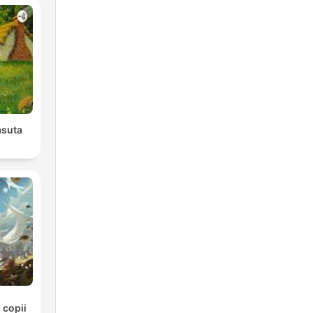
asuta
r
 copii