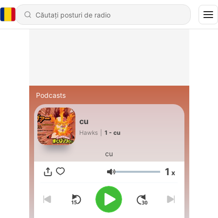
Podcasts
cu
Hawks
|
1 - cu
cu
1
x
Volum