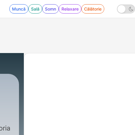
Muncă
Sală
Somn
Relaxare
Călătorie
oria