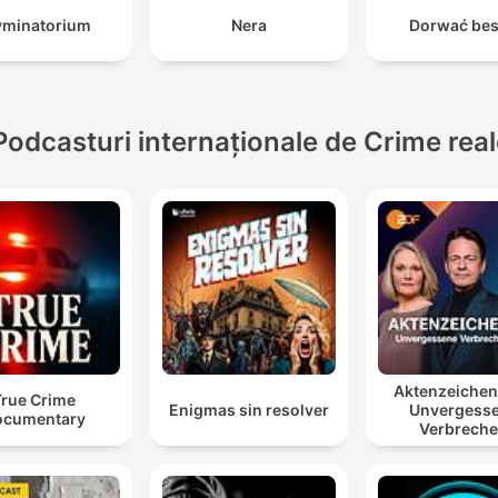
yminatorium
Nera
Dorwać bes
Podcasturi internaționale de Crime rea
Aktenzeiche
True Crime
Enigmas sin resolver
Unvergess
ocumentary
Verbrech