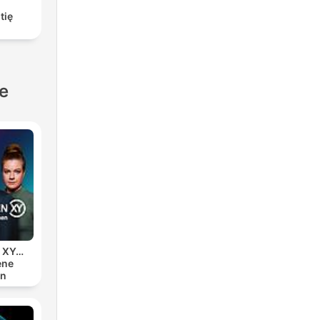
tię
le
n XY…
ene
en