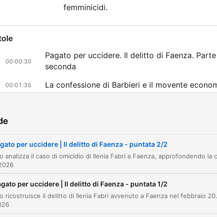
femminicidi.
tole
Pagato per uccidere. Il delitto di Faenza. Parte
00:00:30
seconda
La confessione di Barbieri e il movente econo
00:01:35
L'anomalia della convivenza forzata e le indagi
00:08:29
de
Il processo e la difesa di Claudio Nanni
00:12:56
La rivelazione scioccante: il piano del trolley e
gato per uccidere | Il delitto di Faenza - puntata 2/2
00:17:13
dell'acido
 2026
Le prove dell'indagine e il ritrovamento della f
00:18:10
gato per uccidere | Il delitto di Faenza - puntata 1/2
Sentenza definitiva e riflessione sui femminicid
L'episodio ricostruisce il delitto di Ilenia Fabri avvenuto a Faenza nel febbraio 2021. Attraverso l'analisi delle telecamere e l
00:25:01
annunciati
2026