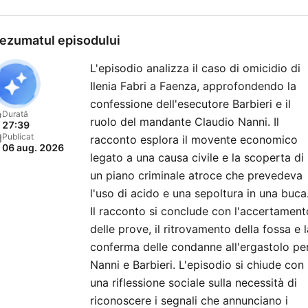
Francesco Marchi Produce
Giovanna Surace e Andrea
ezumatul episodului
Maltagliati Produzione vois
L'episodio analizza il caso di omicidio di
Questo podcast fa parte
Ilenia Fabri a Faenza, approfondendo la
dell'universo di VOIS. Per
confessione dell'esecutore Barbieri e il
scoprire di più, segui @voi
Durată
ruolo del mandante Claudio Nanni. Il
27:39
su Instagram o visita il sito
Publicat
racconto esplora il movente economico
06 aug. 2026
https://vois.fm/ — 📩 Per
legato a una causa civile e la scoperta di
Collaborazioni o Sponsorsh
un piano criminale atroce che prevedeva
sales@vois.fm
l'uso di acido e una sepoltura in una buca
Il racconto si conclude con l'accertament
delle prove, il ritrovamento della fossa e l
conferma delle condanne all'ergastolo pe
Nanni e Barbieri. L'episodio si chiude con
una riflessione sociale sulla necessità di
riconoscere i segnali che annunciano i