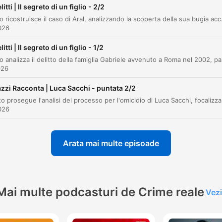
ă clic pe un capitol pentru a merge direct la acel moment
litti | Il segreto di un figlio - 2/2
nte importante
L'episodio ricostruisce il caso di Aral, analizzando la scoperta della sua bugia accademica e l'ipotesi dell'accusa secon
2026
La chiama anticamera della violenza fisica. Un
litti | Il segreto di un figlio - 1/2
prodromo, una sorta di sintomo che annuncia ciò che
potrebbe seguire.
026
00:01:08 · L'autore definisce la violenza economica come un
zzi Racconta | Luca Sacchi - puntata 2/2
segnale premonitore di aggressioni fisiche più gravi.
Il racconto prosegue l'analisi del processo per l'omicid
2026
20.000 euro più la promessa di un'automobile.
00:05:10 · L'esecutore Barbieri rivela la somma e il premio
Arata mai multe episoade
promessi da Nanni per compiere l'omicidio.
Uccidela, metterla in un trolley, portarla fuori di casa,
caricarla in macchina.
Mai multe podcasturi de Crime reale
Vezi
00:17:53 · Barbieri descrive il piano originale estremamente
macabro che prevedeva lo spostamento del cadavere in una