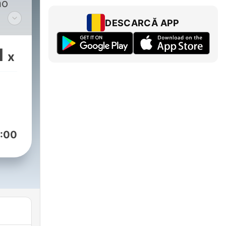
no
DESCARCĂ APP
1
x
o
o
:00
di
timo
.
Voce