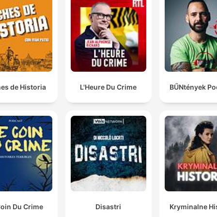
valigia.
La cosa più triste era incrociare lo sguardo di Arianna
perché era disperata.
00:21:00 · Una delle amiche di Ilenia descrive il dolore della fig
che cercava disperatamente di credere nell'innocenza del pad
es de Historia
L'Heure Du Crime
BŰNtények Po
Femminicidi annunciati.
00:25:50 · Il narratore definisce il caso come un esempio di
violenza che poteva essere evitata attraverso l'ascolto dei
segnali d'allarme.
Coin Du Crime
Disastri
Kryminalne Hi