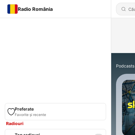
Radio România
Podcasts
Preferate
Favorite și recente
Radiouri
Top radiouri