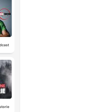
,
lia
re.
dcast
storie