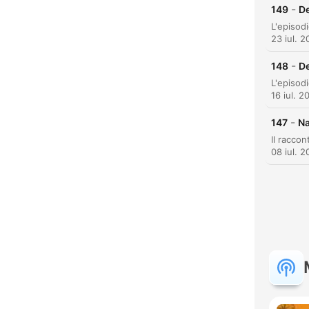
F
-
149
De
Mome
23 iul. 
-
148
De
16 iul. 2
-
147
Na
08 iul. 