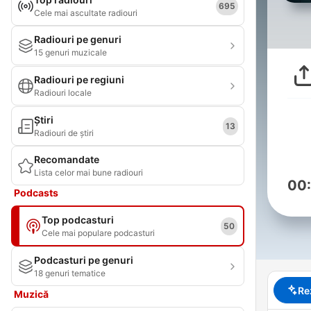
695
Cele mai ascultate radiouri
Radiouri pe genuri
15 genuri muzicale
Radiouri pe regiuni
Radiouri locale
Știri
13
Radiouri de știri
Recomandate
Lista celor mai bune radiouri
00
Podcasts
Top podcasturi
50
Cele mai populare podcasturi
Podcasturi pe genuri
18 genuri tematice
Re
Muzică