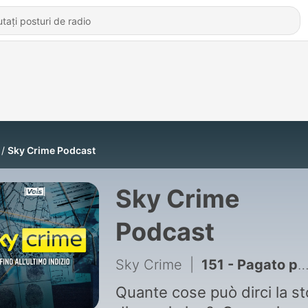
Sky Crime Podcast
Sky Crime
Podcast
Sky Crime
|
151 - Pagato per uccidere | Il delitto di Faenza - puntata 2/2
Quante cose può dirci la st