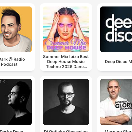
Summer Mix Ibiza Best
Dark @ Radio
Deep House Music
Deep Disco M
Podcast
Techno 2026 Dance
Chill Out Lounge
Podcast
 Dark - Deep
Dj Optick - Obsession
Morning Glor