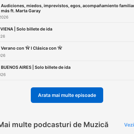
Audiciones, miedos, imprevistos, egos, acompañamiento familiar
más ft. Marta Garay
 2026
VIENA | Solo billete de ida
026
Verano con 'Ñ' I Clásica con 'Ñ'
026
BUENOS AIRES | Solo billete de ida
2026
Arata mai multe episoade
Mai multe podcasturi de Muzică
Vezi