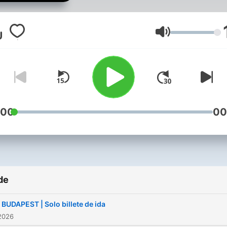
nuestra comunidad de
mecenas! Web:
www.clasicafmradio.com
Volum
contacto:
contacto@clasicafmradio.
:00
00
de
BUDAPEST | Solo billete de ida
2026