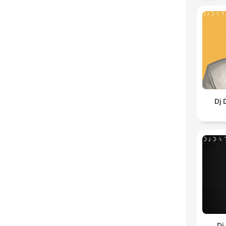
Dj 
Dj