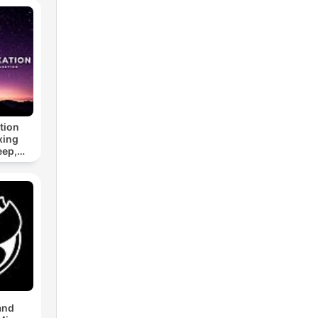
tion
xing
eep,
 &
n
and