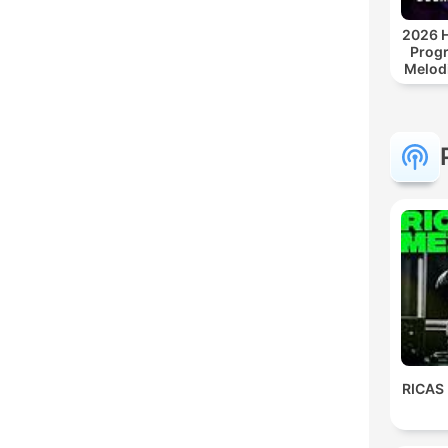
2026 H
Progr
Melodi
Afro 
Se
Electr
RICAS