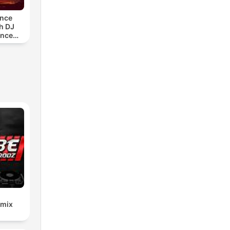
ance
h DJ
ance
)
emix