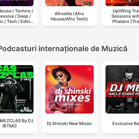
ouse / Techno /
Uplifting Tr
Afrodite (Afro
essive / Deep /
Sessions wit
House/Afro Tech)
c / Tech / Edm /
Phalanx (Tr
/ ibiza DJ Mix /
Podcast
t / Podcast /
onic Dance Musi
Podcasturi internaționale de Muzică
 MEZCLAS By DJ
Dj Shinski New Mixes
Exclusive R
RITMO