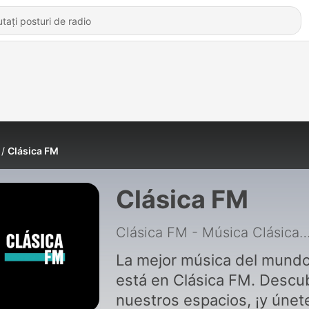
Clásica FM
Clásica FM
Clásica FM - Música Cl
La mejor música del mund
está en Clásica FM. Descu
nuestros espacios, ¡y únet