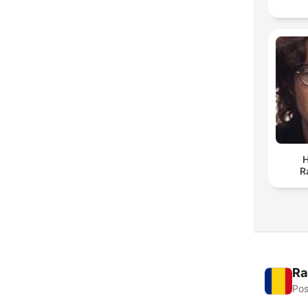
H
R
Ra
Pos