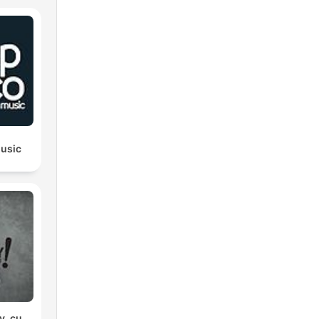
usic
y, cu