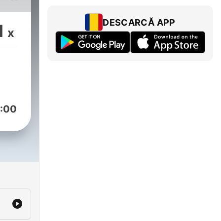
DESCARCĂ APP
1
x
com
:00