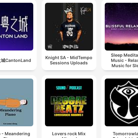
Sleep Medita
Knight SA - MidTempo
城CantonLand
Music - Rela
Sessions Uploads
Music for Sl
Meditation
Relaxatio
p - Meandering
Lovers rock Mix
Tomorrowl