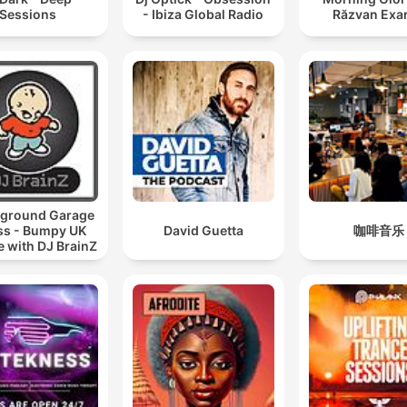
Sessions
- Ibiza Global Radio
Răzvan Exa
ground Garage
ss - Bumpy UK
David Guetta
咖啡音乐
 with DJ BrainZ