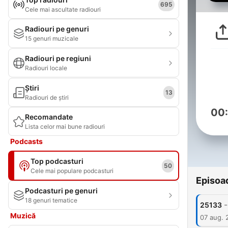
695
Cele mai ascultate radiouri
Radiouri pe genuri
15 genuri muzicale
Radiouri pe regiuni
Radiouri locale
Știri
13
Radiouri de știri
00
Recomandate
Lista celor mai bune radiouri
Podcasts
Top podcasturi
50
Cele mai populare podcasturi
Episoa
Podcasturi pe genuri
18 genuri tematice
-
25133
Muzică
07 aug. 