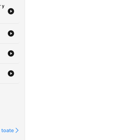
 y
 toate