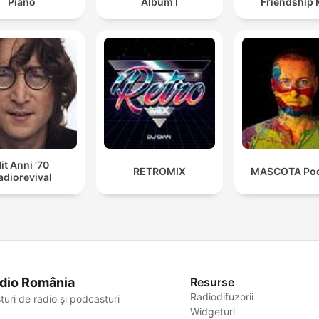
Piano
Album I
Friendship 
it Anni '70
RETROMIX
MASCOTA Pod
adiorevival
dio România
Resurse
Radiodifuzorii
turi de radio și podcasturi
Widgeturi