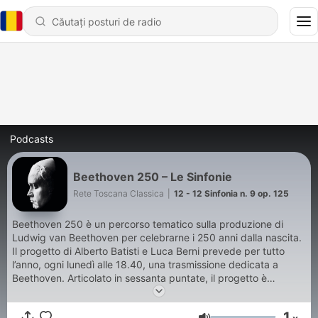
Podcasts
Beethoven 250 – Le Sinfonie
Rete Toscana Classica
|
12 - 12 Sinfonia n. 9 op. 125
Beethoven 250 è un percorso tematico sulla produzione di
Ludwig van Beethoven per celebrarne i 250 anni dalla nascita.
Il progetto di Alberto Batisti e Luca Berni prevede per tutto
l’anno, ogni lunedì alle 18.40, una trasmissione dedicata a
Beethoven. Articolato in sessanta puntate, il progetto è
suddiviso in quattro cicli affidati a quattro curatori. Il primo
ciclo, a cura di Francesco Dilaghi, esamina l’opera per
1