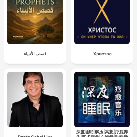
قصص الأنبياء
Христос
深度睡眠|解压|冥想|疗愈养
Dante Gebel Live
生|艺术疗愈|白噪音|助眠音