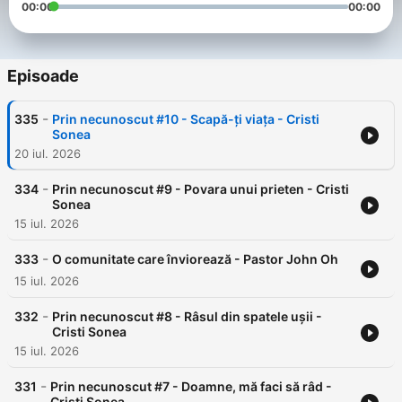
00:00
00:00
Episoade
-
335
Prin necunoscut #10 - Scapă-ți viața - Cristi
Sonea
20 iul. 2026
-
334
Prin necunoscut #9 - Povara unui prieten - Cristi
Sonea
15 iul. 2026
-
333
O comunitate care înviorează - Pastor John Oh
15 iul. 2026
-
332
Prin necunoscut #8 - Râsul din spatele ușii -
Cristi Sonea
15 iul. 2026
-
331
Prin necunoscut #7 - Doamne, mă faci să râd -
Cristi Sonea