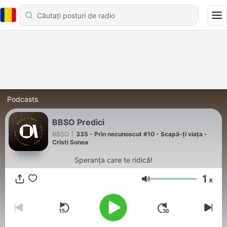
Podcasts
BBSO Predici
BBSO
|
335 - Prin necunoscut #10 - Scapă-ți viața -
Cristi Sonea
Speranța care te ridică!
1
x
Volum