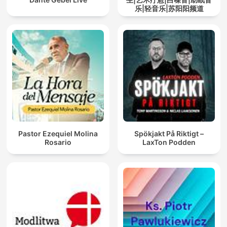
乐|轻音乐|苏阳阳频道
Pastor Ezequiel Molina
Spökjakt På Riktigt –
Rosario
LaxTon Podden