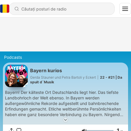
Podcasts
Bayern kurios
Gerda Stauner und Petra Bartoli y Eckert
|
22 - #21 | Da
spuit d`Musik
Bayern! Der kälteste Ort Deutschlands liegt hier. Das tiefste
Landbohrloch der Welt ebenso. In Bayern werden
außergewöhnliche Rekorde aufgestellt und bahnbrechende
Erfindungen gemacht. Etliche weltberühmte Persönlichkeiten
haben eine ganz besondere Verbindung zu Bayern. Nirgendwo
anders schimpft man so ausgiebig und gleichzeitig so
wortkarg. Über Erstaunliches, Verblüffendes und andere
1