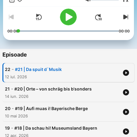
x
Kuriositäten sprechen die Autorinnen Petra Bartoli y Eckert und
Volum
Gerda Stauner in diesem Podcast. Ihr habt auch Kurioses über
Bayern zu berichten? Dann meldet euch gerne unter
bayern.kurios@mail.de oder über
instagram.com/bayern.kurios/
00:00
00:00
Episoade
-
22
#21 | Da spuit d`Musik
12 iul. 2026
-
21
#20 | Orte – von schräg bis b‘sonders
14 iun. 2026
-
20
#19 | Aufi muas i! Bayerische Berge
10 mai 2026
-
19
#18 | Da schau hi! Museumsland Bayern
12 apr. 2026