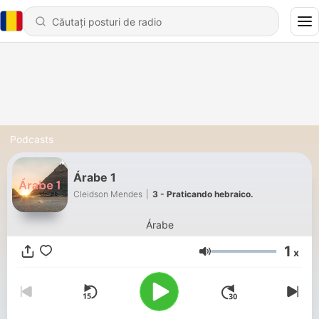
Podcasts
Árabe 1
Cleidson Mendes
|
3 - Praticando hebraico.
Árabe
1
x
Volum