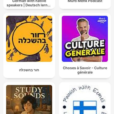
German with native
Mufti Menk Podcast
speakers | Deutsch lernen
mit Muttersprachlern
Choses à Savoir - Culture
חור בהשכלה
générale