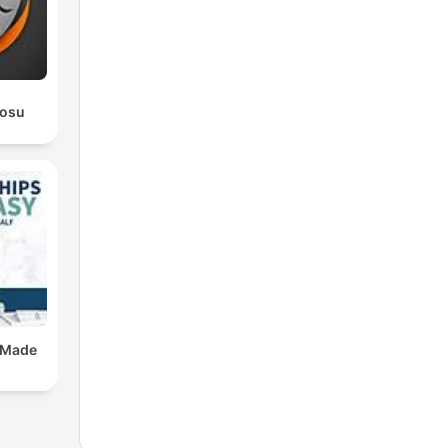
rosu
 Made