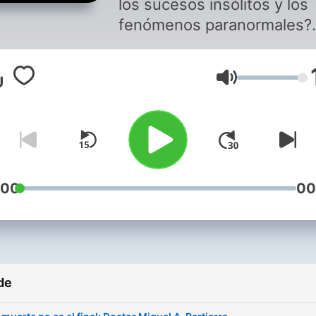
los sucesos insólitos y los
fenómenos paranormales?
Bienvenido a ANTENA
MISTERIOS, el podcast do
Volum
desentrañamos los enigma
más oscuros y te sumergi
en un universo de lo
inexplicable. Mado Martínez y
Andrea Hurtado te invitan 
explorar lo desconocido. 
:00
00
semana, te llevaremos a tr
de escalofriantes sucesos
insólitos, historias de
fantamas, fenómenos
de
paranormales, lugares
legendarios, experiencias