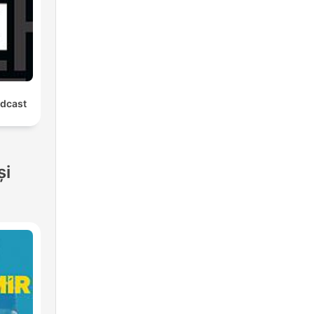
odcast
și