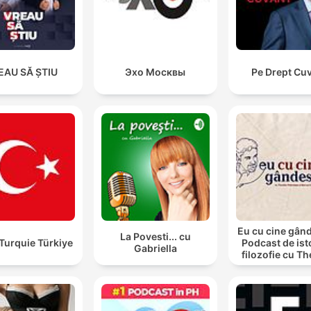
EAU SĂ ȘTIU
Эхо Москвы
Pe Drept Cu
Eu cu cine gân
La Povesti... cu
Turquie Türkiye
Podcast de isto
Gabriella
filozofie cu T
Paleologu și 
Ioan