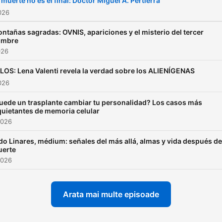
 muerte no es el final: Doctor Miguel A. Pertierra
cercanas a la muerte,
2026
mensajes del más allá,
ntañas sagradas: OVNIS, apariciones y el misterio del tercer
abducidos... De la mano d
ombre
026
sus protagonistas. Únete a
nosotros en este emocion
LOS: Lena Valenti revela la verdad sobre los ALIENÍGENAS
viaje al corazón de lo insóli
2026
en este podcast de misteri
uede un trasplante cambiar tu personalidad? Los casos más
¡Apaga las luces, ponte los
quietantes de memoria celular
2026
auriculares y descubre lo
inexplicable con nosotros! 
do Linares, médium: señales del más allá, almas y vida después de
erte
2026
Arata mai multe episoade