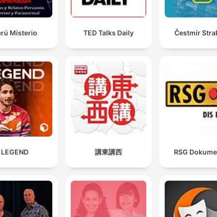
rú Misterio
TED Talks Daily
Čestmír Stra
LEGEND
講東講西
RSG Dokume