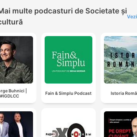
Mai multe podcasturi de Societate și
Vezi
cultură
rge Buhnici |
Fain & Simplu Podcast
Istoria Româ
#IGDLCC