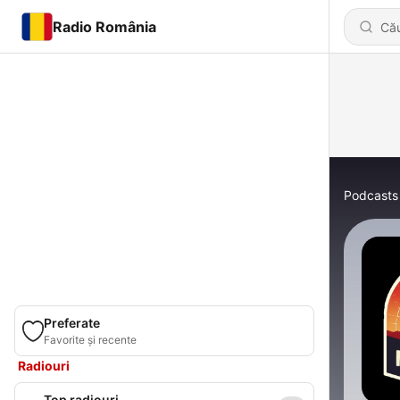
Radio România
Podcasts
Preferate
Favorite și recente
Radiouri
Top radiouri