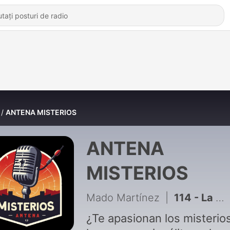
ANTENA MISTERIOS
ANTENA
MISTERIOS
Mado Martínez
|
114 - La muerte no es el final: Doctor Miguel A. Pertierra
¿Te apasionan los misterios