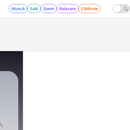
Muncă
Sală
Somn
Relaxare
Călătorie
,