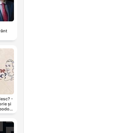
vânt
desc? -
rie și
heodor
Răzvan