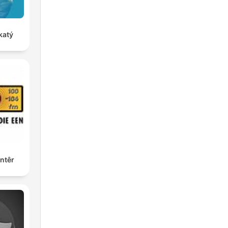
katý
ntêr