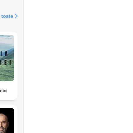
 toate
niei