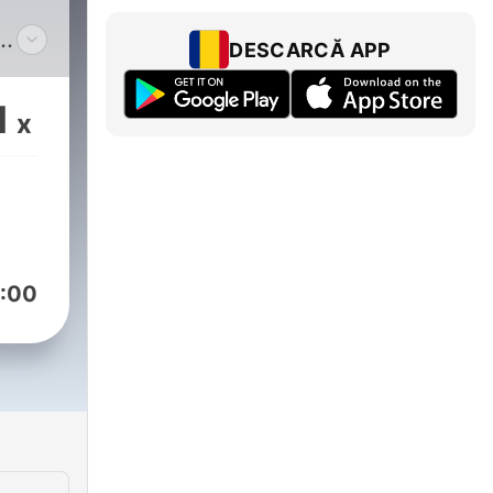
DESCARCĂ APP
nde
1
x
s
mos
a
Cada
:00
avés