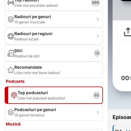
695
Cele mai ascultate radiouri
Radiouri pe genuri
15 genuri muzicale
Radiouri pe regiuni
Radiouri locale
Știri
13
Radiouri de știri
Recomandate
Lista celor mai bune radiouri
00
Podcasts
Top podcasturi
50
Cele mai populare podcasturi
Podcasturi pe genuri
18 genuri tematice
Episoa
Muzică