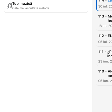
-
114
La
Top muzică
30 iul. 
Cele mai ascultate melodii
-
113
Mo
h
18 iul. 2
-
112
EL
05 iul. 
-
111
¿P
in
23 iun. 
-
110
Al
mu
05 iun. 