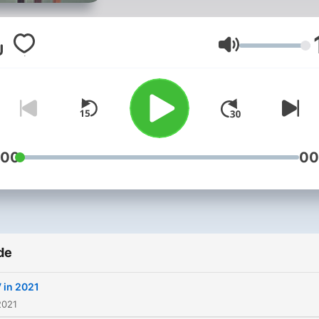
have to say about our worl
currently. IG:
ama2000_podcast Email:
Volum
okgwedi113@gmail.com
:00
00
de
 in 2021
2021