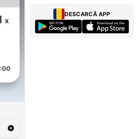
d
DESCARCĂ APP
1
x
:00