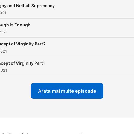
gby and Netball Supremacy
2021
ugh is Enough
2021
cept of Virginity Part2
2021
cept of Virginity Part1
2021
Arata mai multe episoade