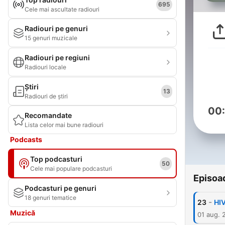
695
Cele mai ascultate radiouri
Radiouri pe genuri
15 genuri muzicale
Radiouri pe regiuni
Radiouri locale
Știri
13
Radiouri de știri
00
Recomandate
Lista celor mai bune radiouri
Podcasts
Top podcasturi
50
Cele mai populare podcasturi
Episoa
Podcasturi pe genuri
18 genuri tematice
-
23
HIV
Muzică
01 aug. 