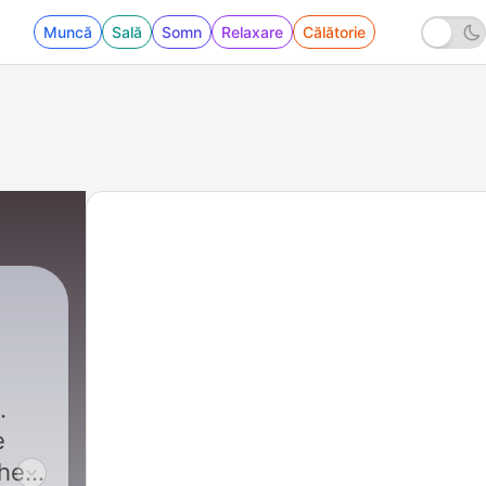
Muncă
Sală
Somn
Relaxare
Călătorie
.
e
they