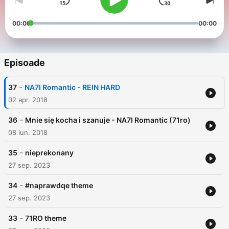
00:00
00:00
Episoade
-
37
NA7I Romantic - REIN HARD
02 apr. 2018
-
36
Mnie się kocha i szanuje - NA7I Romantic (71ro)
08 iun. 2018
-
35
nieprekonany
27 sep. 2023
-
34
#naprawdqe theme
27 sep. 2023
-
33
71RO theme