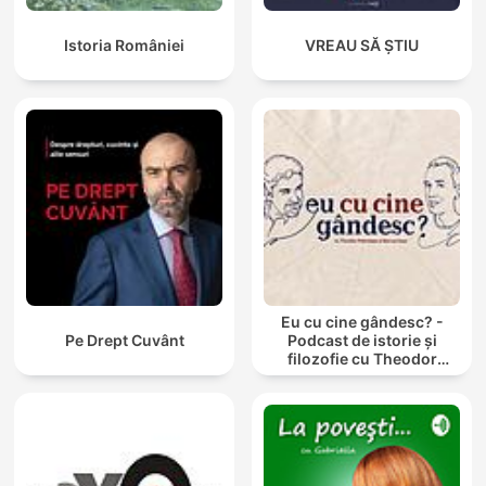
Istoria României
VREAU SĂ ȘTIU
Eu cu cine gândesc? -
Pe Drept Cuvânt
Podcast de istorie și
filozofie cu Theodor
Paleologu și Răzvan Ioan