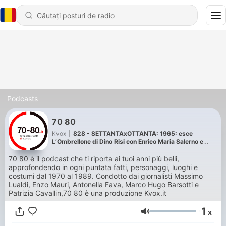
Podcasts
70 80
Kvox
|
828 - SETTANTAxOTTANTA: 1965: esce
L’Ombrellone di Dino Risi con Enrico Maria Salerno e
Sandra Milo. Fotograferà per sempre un’epoca
70 80 è il podcast che ti riporta ai tuoi anni più belli,
approfondendo in ogni puntata fatti, personaggi, luoghi e
costumi dal 1970 al 1989. Condotto dai giornalisti Massimo
Lualdi, Enzo Mauri, Antonella Fava, Marco Hugo Barsotti e
Patrizia Cavallin,70 80 è una produzione Kvox.it
1
x
Volum