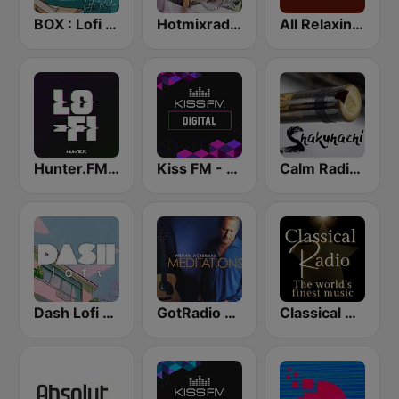
BOX : Lofi Radio
Hotmixradio Lounge
All Relaxing Classics
Hunter.FM - Lo-Fi
Kiss FM - Digital (Кисc ФМ)
Calm Radio - Shakuhachi
Dash Lofi - Chill & Instrumental Hip-Hop Beats
GotRadio - Guitar Genius
Classical Radio - Calm