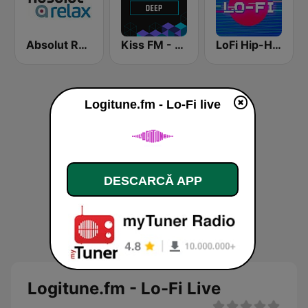
Absolut Relax
Kiss FM - Deep (Кисc ФМ)
LoFi Hip-Hop RadioSpinner
Logitune.fm - Lo-Fi live
DESCARCĂ APP
Logitune.fm - Lo-Fi Live