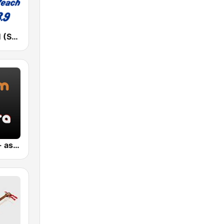
湘南ビーチFM (Shonan Beach FM)
Jazz Sakura - asia DREAM radio