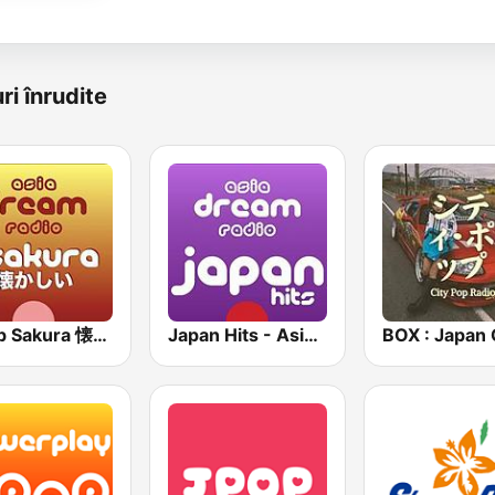
ri înrudite
J-Pop Sakura 懐かしい
Japan Hits - Asia DREAM Radio