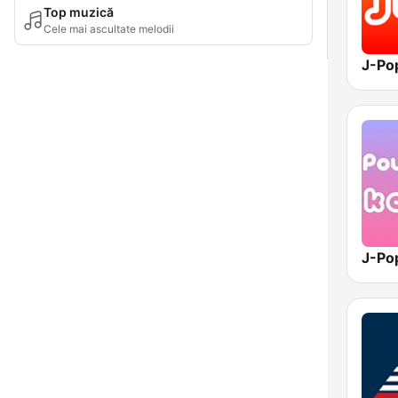
Top muzică
Cele mai ascultate melodii
J-Po