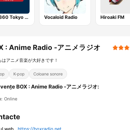
AFN 360 Tokyo (Japan Only)
Vocaloid Radio
Hiroaki FM
X : Anime Radio -アニメラジオ
ちはアニメ音楽が大好きです！
op
K-pop
Coloane sonore
cvențe BOX : Anime Radio -アニメラジオ:
o:
Online
ntacte
-ul web
https://boxradio.net