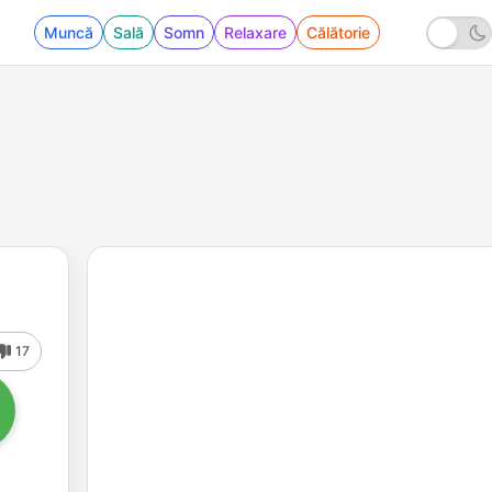
Muncă
Sală
Somn
Relaxare
Călătorie
17