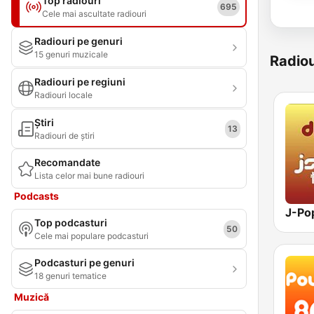
Top radiouri
695
Cele mai ascultate radiouri
Radiouri pe genuri
15 genuri muzicale
Radiou
Radiouri pe regiuni
Radiouri locale
Știri
13
Radiouri de știri
Recomandate
Lista celor mai bune radiouri
Podcasts
Top podcasturi
50
Cele mai populare podcasturi
Podcasturi pe genuri
18 genuri tematice
Muzică