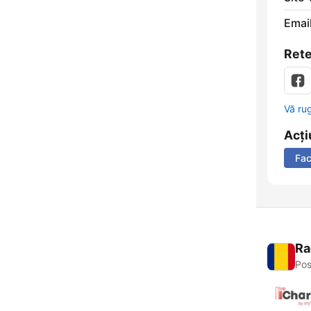
Email
Rete
Vă ru
Acți
Fa
Ra
Pos