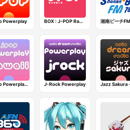
p Powerplay
BOX : J-POP Radio - ジェイポップ 無線
J-Pop Powerplay Kawaii
J-Rock Powerplay