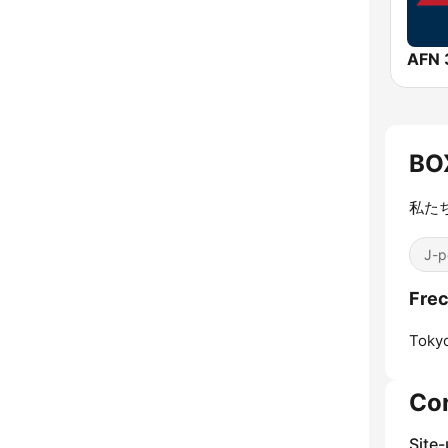
BO
私た
J-p
Fre
Toky
Co
Site