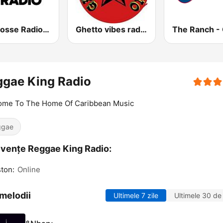
La Grosse Radio Reggae
Ghetto vibes radio station
ggae King Radio
ome To The Home Of Caribbean Music
ggae
vențe Reggae King Radio:
ton:
Online
melodii
Ultimele 7 zile
Ultimele 30 de 