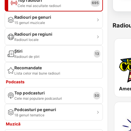
Top radiouri
695
Cele mai ascultate radiouri
Radiouri pe genuri
15 genuri muzicale
Radiou
Radiouri pe regiuni
Radiouri locale
Știri
13
Radiouri de știri
Recomandate
Lista celor mai bune radiouri
Podcasts
Top podcasturi
50
Cele mai populare podcasturi
Podcasturi pe genuri
18 genuri tematice
Muzică