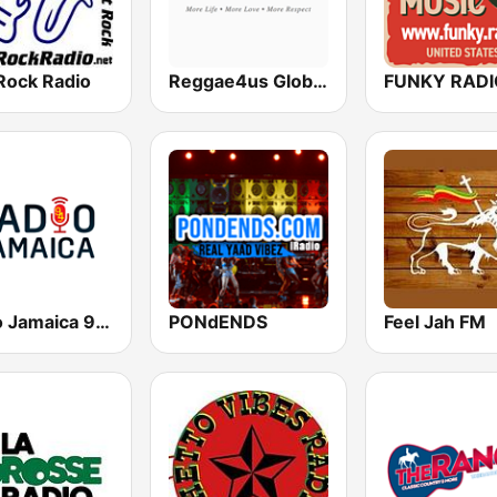
Rock Radio
Reggae4us Global Radio
Radio Jamaica 94 FM
PONdENDS
Feel Jah FM