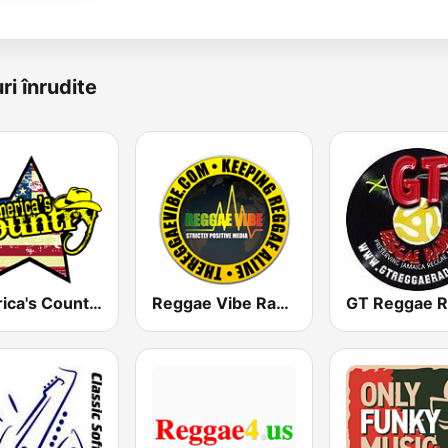
ri înrudite
America's Country
Reggae Vibe Radio
GT Reggae R