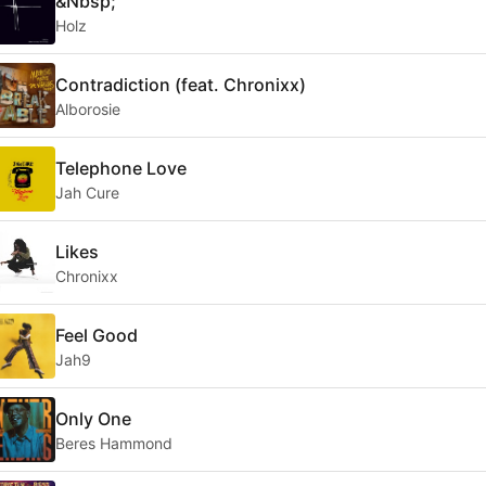
&Nbsp;
Holz
Contradiction (feat. Chronixx)
Alborosie
Telephone Love
Jah Cure
Likes
Chronixx
Feel Good
Jah9
Only One
Beres Hammond