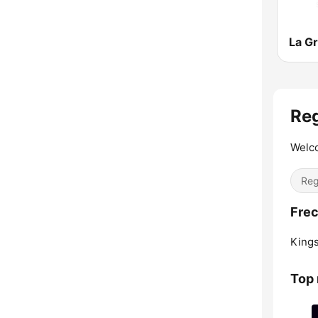
Re
Welc
Re
Frec
Kings
Top 