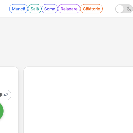
Muncă
Sală
Somn
Relaxare
Călătorie
47