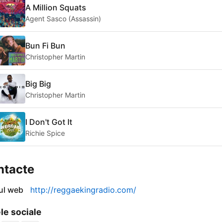
A Million Squats
Agent Sasco (Assassin)
Bun Fi Bun
Christopher Martin
Big Big
Christopher Martin
I Don't Got It
Richie Spice
ntacte
-ul web
http://reggaekingradio.com/
le sociale