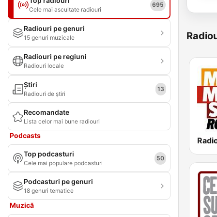
Top radiouri
695
Cele mai ascultate radiouri
Radiouri pe genuri
Radiou
15 genuri muzicale
Radiouri pe regiuni
Radiouri locale
Știri
13
Radiouri de știri
Recomandate
Lista celor mai bune radiouri
Podcasts
Top podcasturi
50
Cele mai populare podcasturi
Podcasturi pe genuri
18 genuri tematice
Muzică