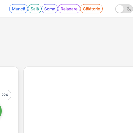
Muncă
Sală
Somn
Relaxare
Călătorie
224