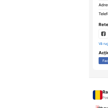
Adre
Telef
Rete
Vă ru
Acți
Fa
Ra
Pos