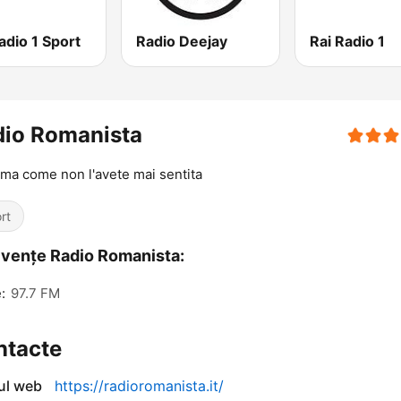
adio 1 Sport
Radio Deejay
Rai Radio 1
dio Romanista
ma come non l'avete mai sentita
rt
vențe Radio Romanista:
:
97.7 FM
ntacte
-ul web
https://radioromanista.it/