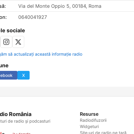
să:
Via del Monte Oppio 5, 00184, Roma
on:
0640041927
le sociale
găm să actualizați această informație radio
une
cebook
X
dio România
Resurse
Radiodifuzorii
turi de radio și podcasturi
Widgeturi
Site-uri de radio pe țară