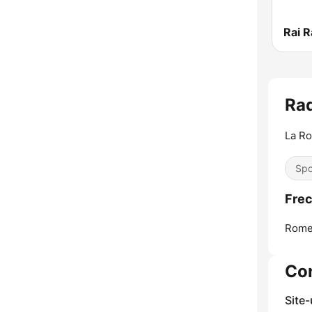
Rai R
Ra
La Ro
Spo
Frec
Rome
Co
Site