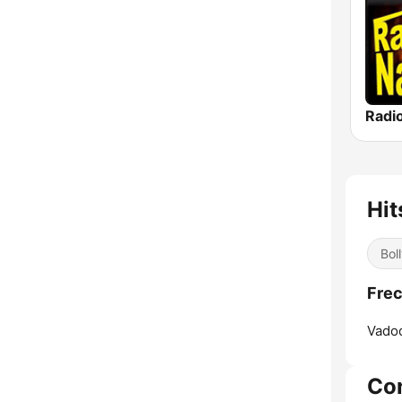
Radi
Hit
Bol
Frec
Vadod
Co