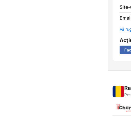
Site
Email
Vă ru
Acți
Fa
Ra
Pos