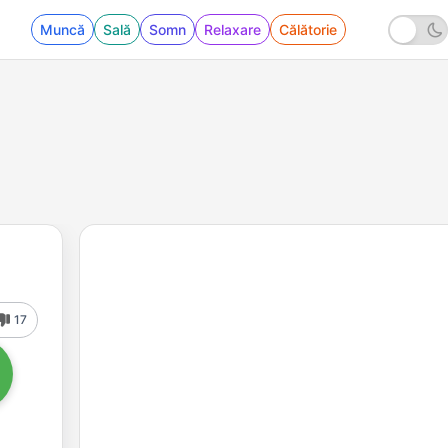
Muncă
Sală
Somn
Relaxare
Călătorie
17