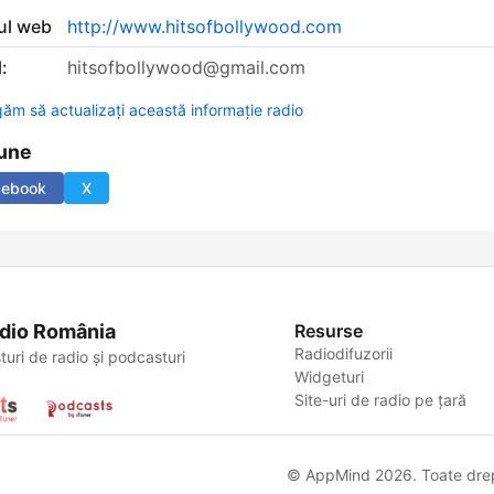
-ul web
http://www.hitsofbollywood.com
:
hitsofbollywood@gmail.com
găm să actualizați această informație radio
une
cebook
X
dio România
Resurse
Radiodifuzorii
turi de radio și podcasturi
Widgeturi
Site-uri de radio pe țară
© AppMind 2026. Toate drept