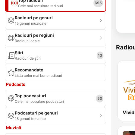
Top radiouri
695
Cele mai ascultate radiouri
Radiouri pe genuri
15 genuri muzicale
Radiouri pe regiuni
Radiouri locale
Radiou
Știri
13
Radiouri de știri
Recomandate
Lista celor mai bune radiouri
Podcasts
Top podcasturi
50
Cele mai populare podcasturi
Podcasturi pe genuri
18 genuri tematice
Muzică