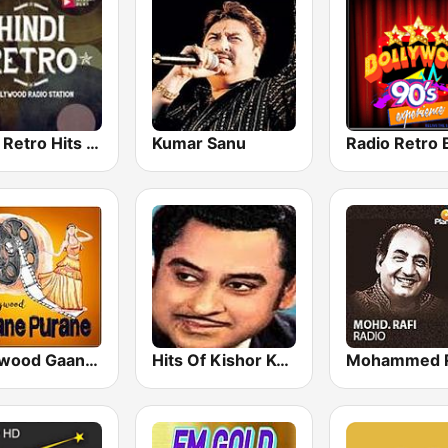
Hindi Retro Hits Radio
Kumar Sanu
Bollywood Gaane Purane
Hits Of Kishor Kumar