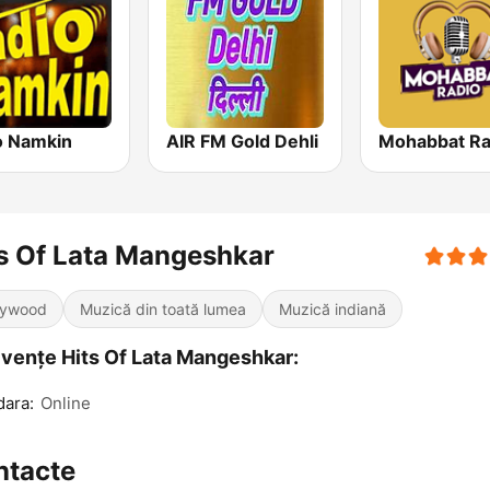
o Namkin
AIR FM Gold Dehli
Mohabbat Ra
s Of Lata Mangeshkar
lywood
Muzică din toată lumea
Muzică indiană
vențe Hits Of Lata Mangeshkar:
ara:
Online
ntacte