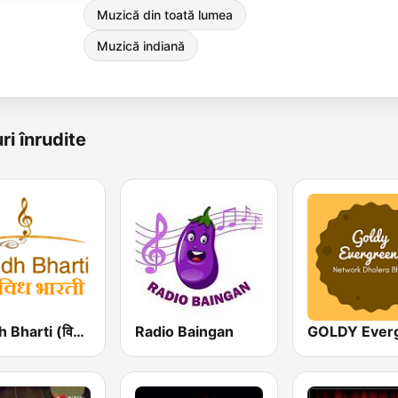
Muzică din toată lumea
Muzică indiană
ri înrudite
Vividh Bharti (विविध भारती)
Radio Baingan