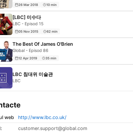
26 Mar 2018
10 min
[LBC] 미수다
LBC - Episod 15
05 Nov 2015
62 min
The Best Of James O'Brien
Global - Episod 86
12 Apr 2019
35 min
LBC 침대위 미술관
LBC
ntacte
-ul web
http://www.lbc.co.uk/
:
customer.support@global.com