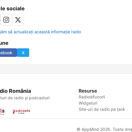
le sociale
găm să actualizați această informație radio
une
cebook
X
dio România
Resurse
Radiodifuzorii
turi de radio și podcasturi
Widgeturi
Site-uri de radio pe țară
© AppMind 2026. Toate drept