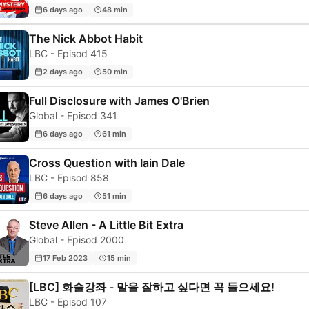
6 days ago
48 min
The Nick Abbot Habit
LBC - Episod 415
2 days ago
50 min
Full Disclosure with James O'Brien
Global - Episod 341
6 days ago
61 min
Cross Question with Iain Dale
LBC - Episod 858
6 days ago
51 min
Steve Allen - A Little Bit Extra
Global - Episod 2000
17 Feb 2023
15 min
[LBC] 화술강좌 - 말을 잘하고 싶다면 꼭 들으세요!
LBC - Episod 107