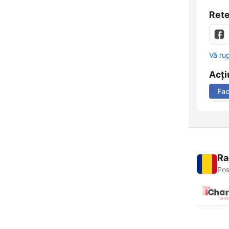
Rete
Vă ru
Acți
Fa
Ra
Pos