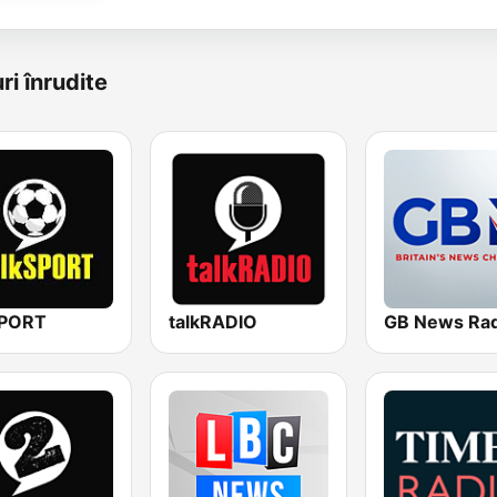
ri înrudite
SPORT
talkRADIO
GB News Rad