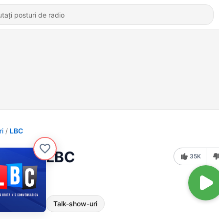
ri
LBC
LBC
35K
Talk-show-uri