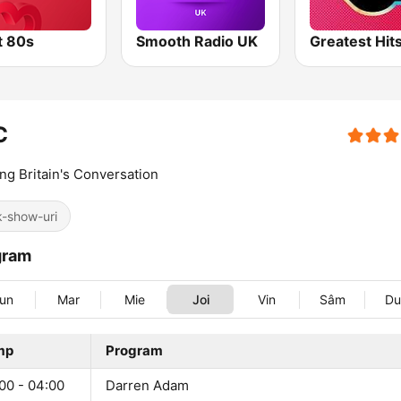
t 80s
Smooth Radio UK
C
ng Britain's Conversation
k-show-uri
gram
un
Mar
Mie
Joi
Vin
Sâm
D
mp
Program
00 - 04:00
Darren Adam