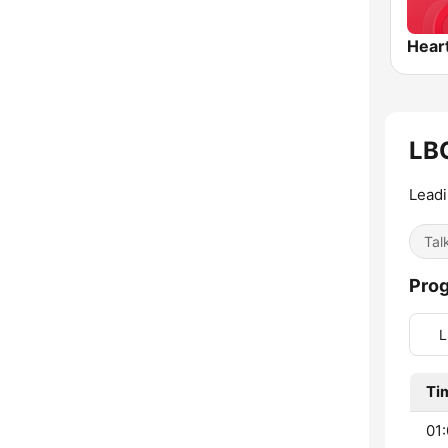
Hear
LB
Leadi
Tal
Pro
L
Ti
01: