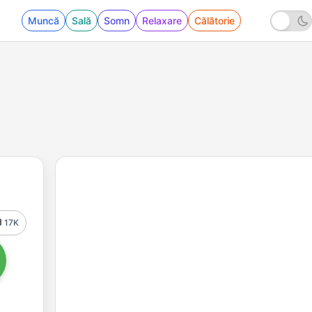
Muncă
Sală
Somn
Relaxare
Călătorie
17K