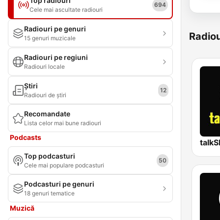
Top radiouri
694
Cele mai ascultate radiouri
Radiouri pe genuri
Radiou
15 genuri muzicale
Radiouri pe regiuni
Radiouri locale
Știri
12
Radiouri de știri
Recomandate
Lista celor mai bune radiouri
Podcasts
talk
Top podcasturi
50
Cele mai populare podcasturi
Podcasturi pe genuri
18 genuri tematice
Muzică