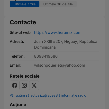
Ultimele 7 zile
Ultimele 30 de zile
Contacte
Site-ul web
https://www.fieramix.com
Adresă:
Juan XXIII #207, Higüey; República
Dominicana
Telefon:
8098419586
Email:
wilsonpoueriet@yahoo.com
Retele sociale
Vă rugăm să actualizați această informație radio
Acțiune