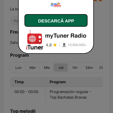
La bachatera de República Dominicana
DESCARCĂ APP
Posturi locale
Frecvențe SOLO BACHATA:
Salvaleón de Higüey:
Online
Program
Lun
Mar
Mie
Joi
Vin
Sâm
Dum
Timp
Program
00:00 - 00:00
Programación regular -
Top Bachatas Bravas
Top melodii