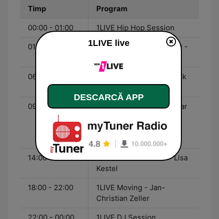
Timp
Program
00:00 - 01:00
1LIVE Hip Hop Session
1LIVE live
01:00 - 06:00
Die junge Nacht der ARD -
Markus Fröhle
06:00 - 09:00
1LIVE mit Benni Bauerdick
- Benni Bauerdick
DESCARCĂ APP
09:00 - 14:00
1LIVE mit Franziska Niesar
und Tilmann Köllner -
Franziska Niesar und
Tilmann Köllner
14:00 - 18:00
1LIVE mit Lisa Kestel - Lisa
Kestel
18:00 - 22:00
1LIVE Moving - Jan-
Christian Zeller
22:00 - 00:00
1LIVE DJ Session