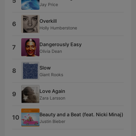
5
Jay Price
Overkill
6
Holly Humberstone
Dangerously Easy
7
Olivia Dean
Slow
8
Giant Rooks
Love Again
9
Zara Larsson
Beauty and a Beat (feat. Nicki Minaj)
10
Justin Bieber