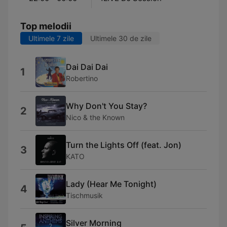
Top melodii
Ultimele 7 zile
Ultimele 30 de zile
Dai Dai Dai
1
Robertino
Why Don't You Stay?
2
Nico & the Known
Turn the Lights Off (feat. Jon)
3
KATO
Lady (Hear Me Tonight)
4
Tischmusik
Silver Morning