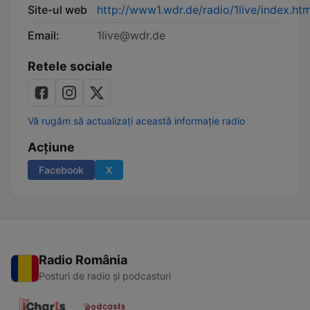
Site-ul web
http://www1.wdr.de/radio/1live/index.htm
Email:
1live@wdr.de
Retele sociale
Vă rugăm să actualizați această informație radio
Acțiune
Facebook
X
Radio România
Posturi de radio și podcasturi