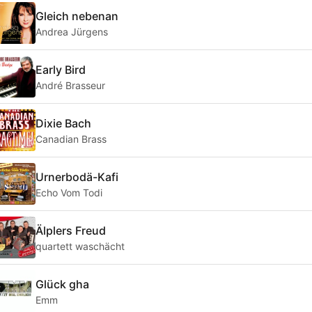
Gleich nebenan
Andrea Jürgens
Early Bird
André Brasseur
Dixie Bach
Canadian Brass
Urnerbodä-Kafi
Echo Vom Todi
Älplers Freud
quartett waschächt
Glück gha
Emm