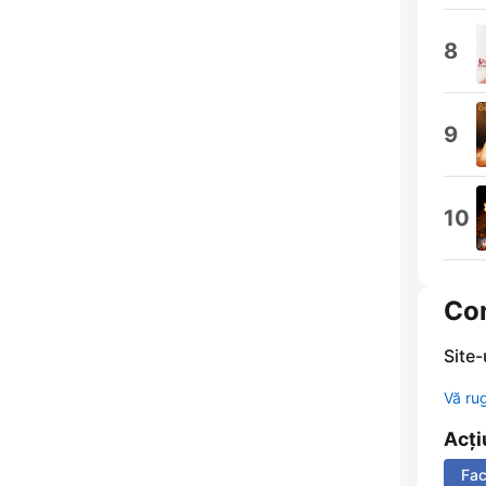
8
9
10
Co
Site
Vă ru
Acți
Fa