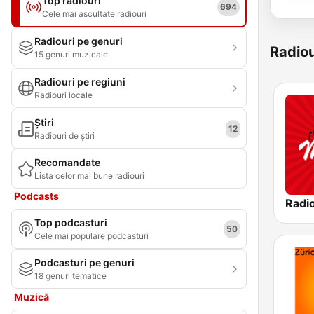
Top radiouri
694
Cele mai ascultate radiouri
Radiouri pe genuri
Radiou
15 genuri muzicale
Radiouri pe regiuni
Radiouri locale
Știri
12
Radiouri de știri
Recomandate
Lista celor mai bune radiouri
Podcasts
Top podcasturi
50
Cele mai populare podcasturi
Podcasturi pe genuri
18 genuri tematice
Muzică