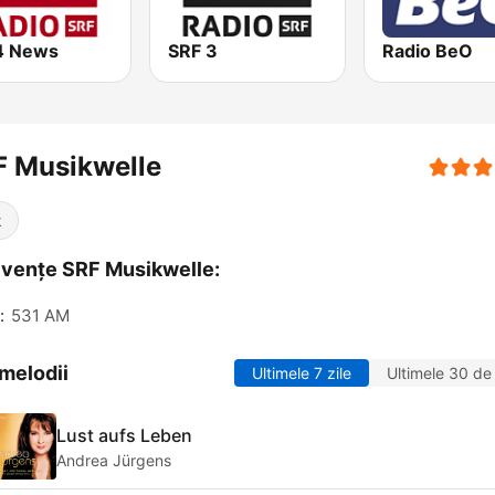
4 News
SRF 3
Radio BeO
F Musikwelle
k
vențe SRF Musikwelle:
:
531 AM
melodii
Ultimele 7 zile
Ultimele 30 de 
Lust aufs Leben
Andrea Jürgens