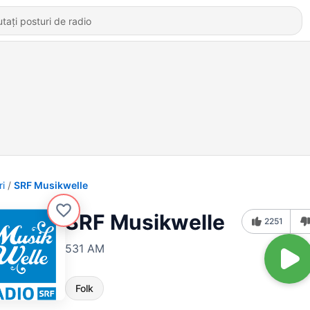
ri
SRF Musikwelle
SRF Musikwelle
2251
531 AM
Folk