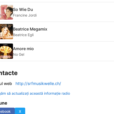
So Wie Du
Francine Jordi
Beatrice Megamix
Beatrice Egli
Amore mio
No Gel
ntacte
-ul web
http://srfmusikwelle.ch/
găm să actualizați această informație radio
une
cebook
X