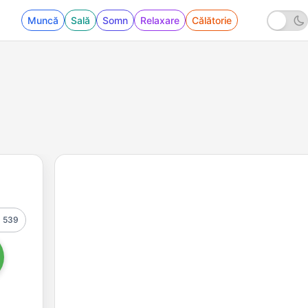
Muncă
Sală
Somn
Relaxare
Călătorie
539