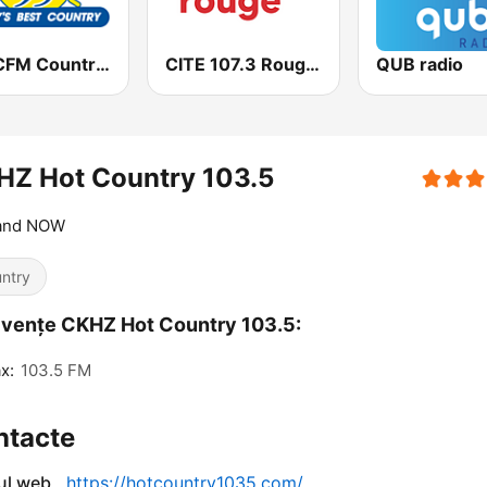
CKYCFM Country 93.7 FM
CITE 107.3 Rouge FM
QUB radio
HZ Hot Country 103.5
 and NOW
ntry
vențe CKHZ Hot Country 103.5:
x:
103.5 FM
ntacte
-ul web
https://hotcountry1035.com/