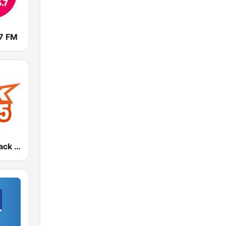
7 FM
CKCK 94.5 Jack FM