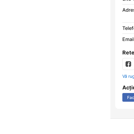
Adre
Telef
Email
Rete
Vă ru
Acți
Fa