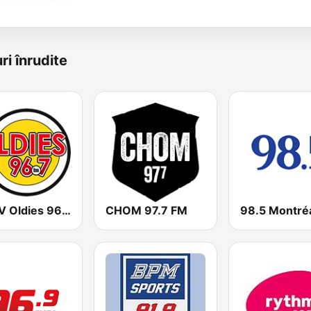
ri înrudite
CJWV Oldies 96.7 FM
CHOM 97.7 FM
98.5 Montré