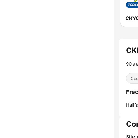
CK
90's
Cou
Frec
Halifa
Co
Site