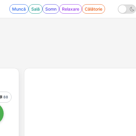
Muncă
Sală
Somn
Relaxare
Călătorie
88