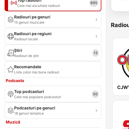
Top radiouri
695
Cele mai ascultate radiouri
Radiouri pe genuri
15 genuri muzicale
Radiou
Radiouri pe regiuni
Radiouri locale
Știri
13
Radiouri de știri
Recomandate
Lista celor mai bune radiouri
Podcasts
Top podcasturi
50
Cele mai populare podcasturi
Podcasturi pe genuri
18 genuri tematice
Muzică