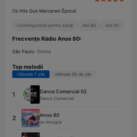
Os Hits Que Marcaram Época!
Contemporană pentru adulți
Anii 80
Anii 90
Frecvențe Rádio Anos 80:
São Paulo:
Online
Top melodii
Ultimele 7 zile
Ultimele 30 de zile
Dance Comercial 02
1
Dance Comercial
Anos 80
2
os texugos