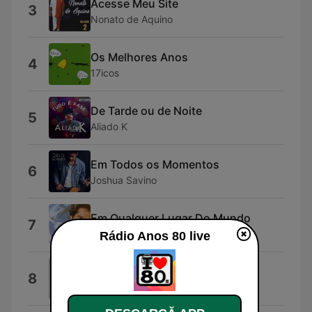
Acesse Meu Site
3
Nonato de Aquino
Os Melhores Anos
4
17icos
De Tarde ou de Noite
5
Aliado K
Em Todos os Momentos
6
Joshua Savino
Em Qualquer Lugar Do Mundo
7
Daniel
Rádio Anos 80 live
A Trilha Sonora da Sua Vida
8
Musictopia