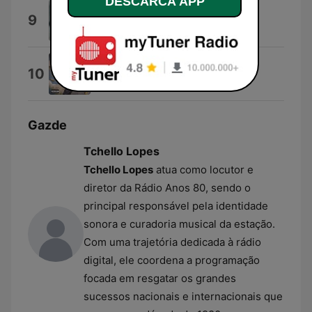
DESCARCĂ APP
Rock the Casbah
9
The Clash
Only Time WiLL Tell
10
K-WiLL
Gazde
Tchello Lopes
Tchello Lopes
atua como locutor e
diretor da Rádio Anos 80, sendo o
principal responsável pela identidade
sonora e curadoria musical da estação.
Com uma trajetória dedicada à rádio
digital, ele coordena a programação
focada em resgatar os grandes
sucessos nacionais e internacionais que