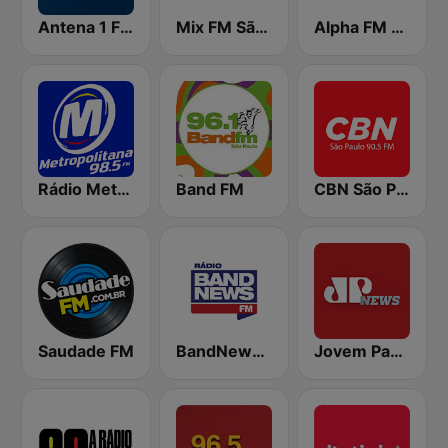
Antena 1 FM
Mix FM São Paulo
Alpha FM 101.7
Rádio Metropolitana 98.5 FM
Band FM
CBN São Paulo
Saudade FM
BandNews FM - 96.9 SP
Jovem Pan News