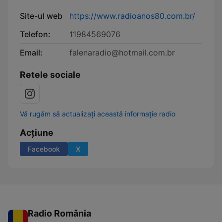
Site-ul web
https://www.radioanos80.com.br/
Telefon:
11984569076
Email:
falenaradio@hotmail.com.br
Retele sociale
Vă rugăm să actualizați această informație radio
Acțiune
Facebook
X
Radio România