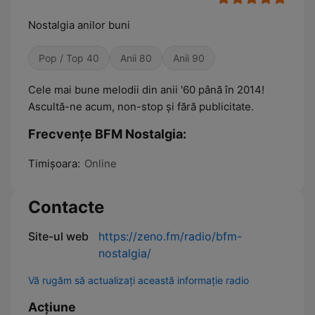
Nostalgia anilor buni
Pop / Top 40
Anii 80
Anii 90
Cele mai bune melodii din anii '60 până în 2014!
Ascultă-ne acum, non-stop și fără publicitate.
Frecvențe BFM Nostalgia:
Timişoara:
Online
Contacte
Site-ul web
https://zeno.fm/radio/bfm-
nostalgia/
Vă rugăm să actualizați această informație radio
Acțiune