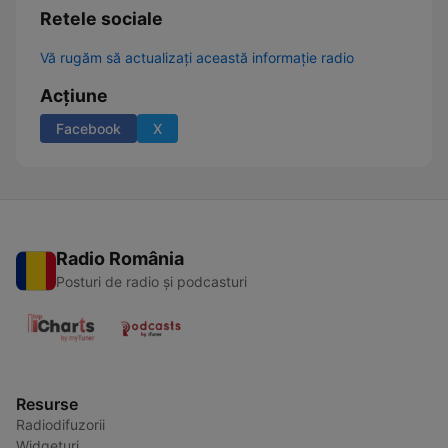
Retele sociale
Vă rugăm să actualizați această informație radio
Acțiune
Facebook
X
Radio România
Posturi de radio și podcasturi
Resurse
Radiodifuzorii
Widgeturi