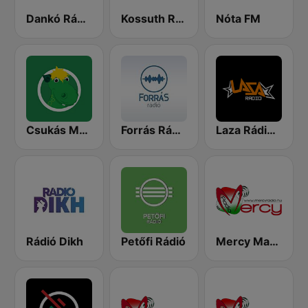
Dankó Rádió
Kossuth Rádió
Nóta FM
Csukás Meserádió
Forrás Rádió
Laza Rádió - Mulatós Csatorna
Rádió Dikh
Petőfi Rádió
Mercy Magyar Radio