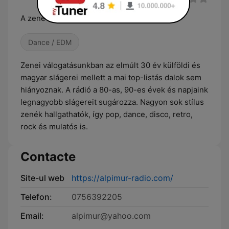
A zene hozzád szól !!!
Dance / EDM
Zenei válogatásunkban az elmúlt 30 év külföldi és
magyar slágerei mellett a mai top-listás dalok sem
hiányoznak. A rádió a 80-as, 90-es évek és napjaink
legnagyobb slágereit sugározza. Nagyon sok stílus
zenék hallgathatók, így pop, dance, disco, retro,
rock és mulatós is.
Contacte
Site-ul web
https://alpimur-radio.com/
Telefon:
0756392205
Email:
alpimur@yahoo.com