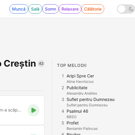
Muncă
Sală
Somn
Relaxare
Călătorie
o Creștin
42
TOP MELODII
1
Aripi Spre Cer
Alina Havrisciuc
2
Publicitate
Alexandru Andries
3
Suflet pentru Dumnezeu
Suflet pentru Dumnezeu
Domnul este tăria mea și temeiul cântărilor mele de laudă: El m-a scăpat. El este Dumnezeul meu: pe
4
Psalmul 46
BBSO
5
Profet
Beniamin Palincas
6
Biruitor