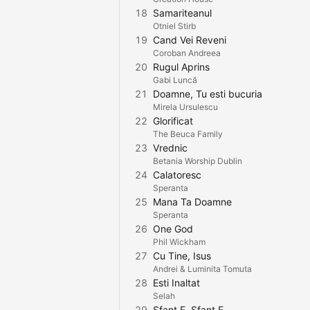
18
Samariteanul
Otniel Stirb
19
Cand Vei Reveni
Coroban Andreea
20
Rugul Aprins
Gabi Luncă
21
Doamne, Tu esti bucuria
Mirela Ursulescu
22
Glorificat
The Beuca Family
23
Vrednic
Betania Worship Dublin
24
Calatoresc
Speranta
25
Mana Ta Doamne
Speranta
26
One God
Phil Wickham
27
Cu Tine, Isus
Andrei & Luminita Tomuta
28
Esti Inaltat
Selah
29
Sfant E, Sfant E