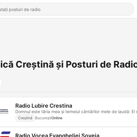
că Creștină și Posturi de Radi
Radio Lubire Crestina
Creștină
Bucureşti
Online
Radio Vocea Evangheliei Soveja