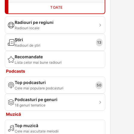
TOATE
Radiouri pe regiuni
Radiouri locale
Știri
13
Radiouri de știri
Recomandate
Lista celor mai bune radiouri
Podcasts
Top podcasturi
50
Cele mai populare podcasturi
Podcasturi pe genuri
18 genuri tematice
Muzică
Top muzică
Cele mai ascultate melodii