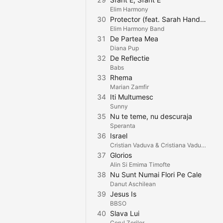
Elim Harmony
30
Protector (feat. Sarah Handaric)
Elim Harmony Band
31
De Partea Mea
Diana Pup
32
De Reflectie
Babs
33
Rhema
Marian Zamfir
34
Iti Multumesc
Sunny
35
Nu te teme, nu descuraja
Speranta
36
Israel
Cristian Vaduva & Cristiana Vaduva
37
Glorios
Alin Si Emima Timofte
38
Nu Sunt Numai Flori Pe Cale
Danut Aschilean
39
Jesus Is
BBSO
40
Slava Lui
Corul Zorilor