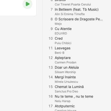
Cor Tineret Poarta Cerului
7
In Betleem (feat. Tb Music)
Alin Si Emima Timofte
8
O Scrisoare de Dragoste Pentru Tine
Mejo
9
Cu Atentie
EDUΛRD
10
Cred
Puiu Chibici
11
Lasvegas
Beni-B
12
Așteptare
Carmen Prodan
13
Doar un Aleluia
Siloam Worship
14
Mergi Inainte
Mirela Ursulescu
15
Chemat la Lumină
Sanctus Pro Deo
16
Nu te teme , nu te teme
Nelu Harap
17
Atotputernic
Creation House