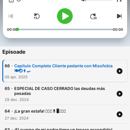
x
Volum
00:00
00:00
Episoade
-
66
Capítulo Completo Cliente pedante con Misofobia
🍽️🤕👨‍🍳
09 apr. 2025
-
65
ESPECIAL DE CASO CERRADO las deudas más
pesadas
29 dec. 2024
-
64
¡La gran estafa! 👩🏼‍⚕💊🖥️👯🏻‍♂
27 dec. 2024
-
63
¡El cuerpo de mi padre tiene un tesoro escondido!